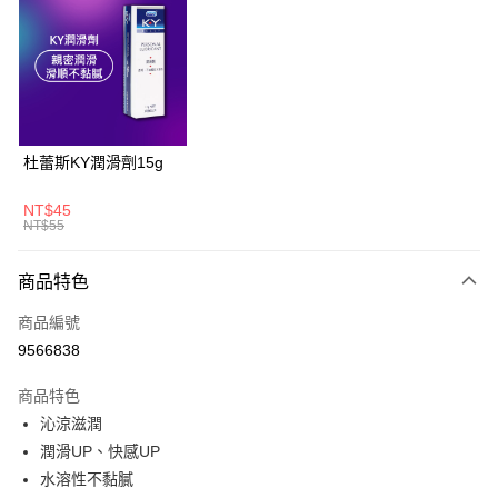
LINE Pay
Apple Pay
悠遊付
大哥付你分期
杜蕾斯KY潤滑劑15g
相關說明
【大哥付你分期使用說明】
NT$45
AFTEE先享後付
1.本服務由台灣大哥大提供，台灣大哥大用戶可立即使用無須另外申請。
NT$55
2.付款方式選擇「大哥付你分期」，訂單成立後會自動跳轉到大哥付的交易
相關說明
流程，驗證手機門號後，選擇欲分期的期數、繳款截止日，確認付款後即完
【關於「AFTEE先享後付」】
商品特色
成交易。
ATM付款
AFTEE先享後付是「在收到商品之後才付款」的支付方式。 讓您購物簡單
3.實際核准額度、可分期數及費用金額請依後續交易確認頁面所載為準。
便利好安心！
商品編號
4.訂單成立30分鐘內，如未前往確認交易或遇審核未通過，訂單將自動取
１．簡單：不需註冊會員、不需綁卡、不需儲值。
運送方式
消。如遇「轉專審核」未通過狀況，表示未達大哥付你分期系統評分，恕無
9566838
２．便利：只要手機號碼，簡訊認證，即可結帳。
法說明評估內容。
３．安心：先確認商品／服務後，再付款。
全家取貨付款
【繳款方式說明】
商品特色
1.分期款項不併入電信帳單，「大哥付你分期」於每月結算日後寄送繳費提
每筆NT$60，滿NT$699(含以上)免運費
【「AFTEE先享後付」結帳流程】
沁涼滋潤
醒簡訊。
１．於結帳方式選擇「AFTEE先享後付」後，將跳轉至「AFTEE先享後付」
2.透過簡訊連結打開帳單後，可選擇「超商條碼／台灣大直營門市／銀行轉
潤滑UP、快感UP
付款後全家取貨
結帳頁面，進行簡訊認證並確認金額後，即可完成結帳。
帳／街口支付／iPASS MONEY」等通路繳費。
２．訂單成立數日內，您將收到繳費通知簡訊。
水溶性不黏膩
每筆NT$60，滿NT$699(含以上)免運費
３．收到繳費通知簡訊後14天內，點擊此簡訊中的連結，可透過四大超商／