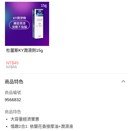
超商取貨付款
LINE Pay
Apple Pay
悠遊付
大哥付你分期
杜蕾斯KY潤滑劑15g
相關說明
【大哥付你分期使用說明】
NT$45
AFTEE先享後付
1.本服務由台灣大哥大提供，台灣大哥大用戶可立即使用無須另外申請。
NT$55
2.付款方式選擇「大哥付你分期」，訂單成立後會自動跳轉到大哥付的交易
相關說明
流程，驗證手機門號後，選擇欲分期的期數、繳款截止日，確認付款後即完
【關於「AFTEE先享後付」】
商品特色
成交易。
ATM付款
AFTEE先享後付是「在收到商品之後才付款」的支付方式。 讓您購物簡單
3.實際核准額度、可分期數及費用金額請依後續交易確認頁面所載為準。
便利好安心！
商品編號
4.訂單成立30分鐘內，如未前往確認交易或遇審核未通過，訂單將自動取
１．簡單：不需註冊會員、不需綁卡、不需儲值。
運送方式
消。如遇「轉專審核」未通過狀況，表示未達大哥付你分期系統評分，恕無
9566832
２．便利：只要手機號碼，簡訊認證，即可結帳。
法說明評估內容。
３．安心：先確認商品／服務後，再付款。
全家取貨付款
【繳款方式說明】
商品特色
1.分期款項不併入電信帳單，「大哥付你分期」於每月結算日後寄送繳費提
每筆NT$60，滿NT$699(含以上)免運費
【「AFTEE先享後付」結帳流程】
大容量經濟實惠
醒簡訊。
１．於結帳方式選擇「AFTEE先享後付」後，將跳轉至「AFTEE先享後付」
2.透過簡訊連結打開帳單後，可選擇「超商條碼／台灣大直營門市／銀行轉
情趣2合1: 依蘭花香按摩油+潤滑液
付款後全家取貨
結帳頁面，進行簡訊認證並確認金額後，即可完成結帳。
帳／街口支付／iPASS MONEY」等通路繳費。