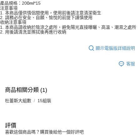
產品規格：20
0ml
*15
注意事項
1. 本商品僅供情侶間使用，使用前後請注意清潔衛生
2. 請務必在安全、自願、愉悅的前提下謹慎使用
收納注意事項
1. 本商品請收納於陰涼之處所，避免陽光直接曝曬、高溫、潮濕之處所
2. 用後請清洗並擦拭後再進行收納
顯示電腦版詳細說明
客服
商品相關分類 (1)
杜蕾斯大組數
15組裝
評價
喜歡這個商品嗎？購買後給他一個好評吧