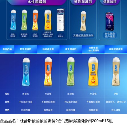
產品品名：
杜蕾斯依蘭依蘭調情2合1按摩情趣潤滑劑200ml*15瓶