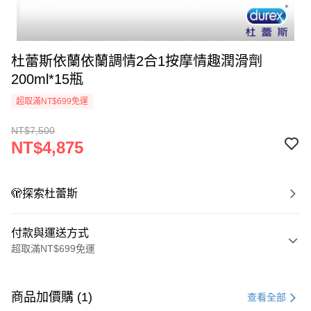
杜蕾斯依蘭依蘭調情2合1按摩情趣潤滑劑
200ml*15瓶
超取滿NT$699免運
NT$7,500
NT$4,875
🫣探索杜蕾斯
付款與運送方式
超取滿NT$699免運
付款方式
信用卡一次付款
商品加價購 (1)
查看全部