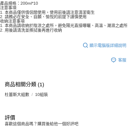
產品規格：20
0ml
*10
注意事項
1. 本商品僅供情侶間使用，使用前後請注意清潔衛生
2. 請務必在安全、自願、愉悅的前提下謹慎使用
收納注意事項
1. 本商品請收納於陰涼之處所，避免陽光直接曝曬、高溫、潮濕之處所
2. 用後請清洗並擦拭後再進行收納
顯示電腦版詳細說明
客服
商品相關分類 (1)
杜蕾斯大組數
10組裝
評價
喜歡這個商品嗎？購買後給他一個好評吧