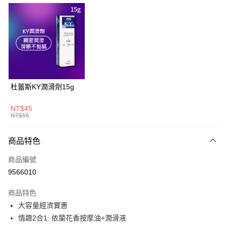
超商取貨付款
LINE Pay
Apple Pay
悠遊付
大哥付你分期
杜蕾斯KY潤滑劑15g
相關說明
【大哥付你分期使用說明】
NT$45
AFTEE先享後付
1.本服務由台灣大哥大提供，台灣大哥大用戶可立即使用無須另外申請。
NT$55
2.付款方式選擇「大哥付你分期」，訂單成立後會自動跳轉到大哥付的交易
相關說明
流程，驗證手機門號後，選擇欲分期的期數、繳款截止日，確認付款後即完
【關於「AFTEE先享後付」】
商品特色
成交易。
ATM付款
AFTEE先享後付是「在收到商品之後才付款」的支付方式。 讓您購物簡單
3.實際核准額度、可分期數及費用金額請依後續交易確認頁面所載為準。
便利好安心！
商品編號
4.訂單成立30分鐘內，如未前往確認交易或遇審核未通過，訂單將自動取
１．簡單：不需註冊會員、不需綁卡、不需儲值。
運送方式
消。如遇「轉專審核」未通過狀況，表示未達大哥付你分期系統評分，恕無
9566010
２．便利：只要手機號碼，簡訊認證，即可結帳。
法說明評估內容。
３．安心：先確認商品／服務後，再付款。
全家取貨付款
【繳款方式說明】
商品特色
1.分期款項不併入電信帳單，「大哥付你分期」於每月結算日後寄送繳費提
每筆NT$60，滿NT$699(含以上)免運費
【「AFTEE先享後付」結帳流程】
大容量經濟實惠
醒簡訊。
１．於結帳方式選擇「AFTEE先享後付」後，將跳轉至「AFTEE先享後付」
2.透過簡訊連結打開帳單後，可選擇「超商條碼／台灣大直營門市／銀行轉
情趣2合1: 依蘭花香按摩油+潤滑液
付款後全家取貨
結帳頁面，進行簡訊認證並確認金額後，即可完成結帳。
帳／街口支付／iPASS MONEY」等通路繳費。