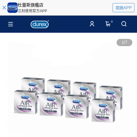
杜蕾斯旗艦店
開啟APP
立刻使用官方APP
0
1
/
7