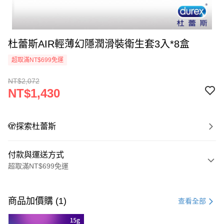
杜蕾斯AIR輕薄幻隱潤滑裝衛生套3入*8盒
超取滿NT$699免運
NT$2,072
NT$1,430
🫣探索杜蕾斯
付款與運送方式
超取滿NT$699免運
付款方式
信用卡一次付款
商品加價購 (1)
查看全部
超商取貨付款