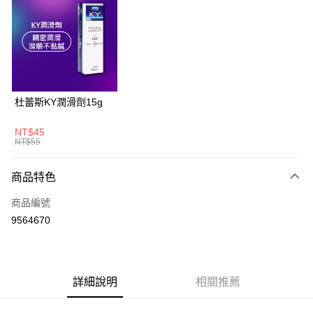
LINE Pay
Apple Pay
悠遊付
大哥付你分期
杜蕾斯KY潤滑劑15g
相關說明
【大哥付你分期使用說明】
NT$45
AFTEE先享後付
1.本服務由台灣大哥大提供，台灣大哥大用戶可立即使用無須另外申請。
NT$55
2.付款方式選擇「大哥付你分期」，訂單成立後會自動跳轉到大哥付的交易
相關說明
流程，驗證手機門號後，選擇欲分期的期數、繳款截止日，確認付款後即完
【關於「AFTEE先享後付」】
商品特色
成交易。
ATM付款
AFTEE先享後付是「在收到商品之後才付款」的支付方式。 讓您購物簡單
3.實際核准額度、可分期數及費用金額請依後續交易確認頁面所載為準。
便利好安心！
商品編號
4.訂單成立30分鐘內，如未前往確認交易或遇審核未通過，訂單將自動取
１．簡單：不需註冊會員、不需綁卡、不需儲值。
運送方式
消。如遇「轉專審核」未通過狀況，表示未達大哥付你分期系統評分，恕無
9564670
２．便利：只要手機號碼，簡訊認證，即可結帳。
法說明評估內容。
３．安心：先確認商品／服務後，再付款。
全家取貨付款
【繳款方式說明】
1.分期款項不併入電信帳單，「大哥付你分期」於每月結算日後寄送繳費提
每筆NT$60，滿NT$699(含以上)免運費
【「AFTEE先享後付」結帳流程】
醒簡訊。
１．於結帳方式選擇「AFTEE先享後付」後，將跳轉至「AFTEE先享後付」
2.透過簡訊連結打開帳單後，可選擇「超商條碼／台灣大直營門市／銀行轉
詳細說明
相關推薦
付款後全家取貨
結帳頁面，進行簡訊認證並確認金額後，即可完成結帳。
帳／街口支付／iPASS MONEY」等通路繳費。
２．訂單成立數日內，您將收到繳費通知簡訊。
每筆NT$60，滿NT$699(含以上)免運費
３．收到繳費通知簡訊後14天內，點擊此簡訊中的連結，可透過四大超商／