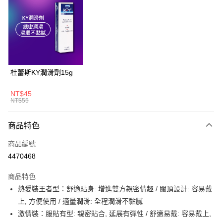
LINE Pay
Apple Pay
悠遊付
大哥付你分期
杜蕾斯KY潤滑劑15g
相關說明
【大哥付你分期使用說明】
NT$45
AFTEE先享後付
1.本服務由台灣大哥大提供，台灣大哥大用戶可立即使用無須另外申請。
NT$55
2.付款方式選擇「大哥付你分期」，訂單成立後會自動跳轉到大哥付的交易
相關說明
流程，驗證手機門號後，選擇欲分期的期數、繳款截止日，確認付款後即完
【關於「AFTEE先享後付」】
商品特色
成交易。
ATM付款
AFTEE先享後付是「在收到商品之後才付款」的支付方式。 讓您購物簡單
3.實際核准額度、可分期數及費用金額請依後續交易確認頁面所載為準。
便利好安心！
商品編號
4.訂單成立30分鐘內，如未前往確認交易或遇審核未通過，訂單將自動取
１．簡單：不需註冊會員、不需綁卡、不需儲值。
運送方式
消。如遇「轉專審核」未通過狀況，表示未達大哥付你分期系統評分，恕無
4470468
２．便利：只要手機號碼，簡訊認證，即可結帳。
法說明評估內容。
３．安心：先確認商品／服務後，再付款。
全家取貨付款
【繳款方式說明】
商品特色
1.分期款項不併入電信帳單，「大哥付你分期」於每月結算日後寄送繳費提
每筆NT$60，滿NT$699(含以上)免運費
【「AFTEE先享後付」結帳流程】
熱愛裝王者型：舒適貼身: 增進雙方親密情趣 / 闊頂設計: 容易戴
醒簡訊。
１．於結帳方式選擇「AFTEE先享後付」後，將跳轉至「AFTEE先享後付」
2.透過簡訊連結打開帳單後，可選擇「超商條碼／台灣大直營門市／銀行轉
上, 方便使用 / 適量潤滑: 全程潤滑不黏膩
付款後全家取貨
結帳頁面，進行簡訊認證並確認金額後，即可完成結帳。
帳／街口支付／iPASS MONEY」等通路繳費。
２．訂單成立數日內，您將收到繳費通知簡訊。
激情裝：服貼有型: 親密貼合, 延展有彈性 / 舒適易戴: 容易戴上,
每筆NT$60，滿NT$699(含以上)免運費
３．收到繳費通知簡訊後14天內，點擊此簡訊中的連結，可透過四大超商／