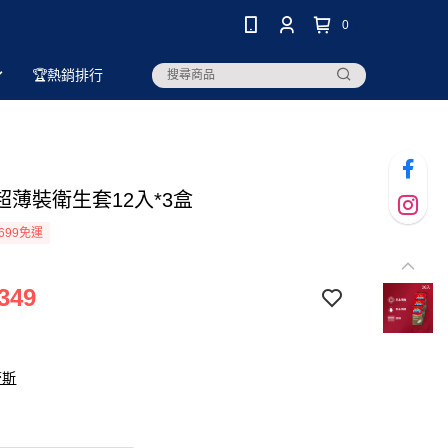
0
🏆熱銷排行
超薄裝衛生套12入*3盒
699免運
349
蕾斯