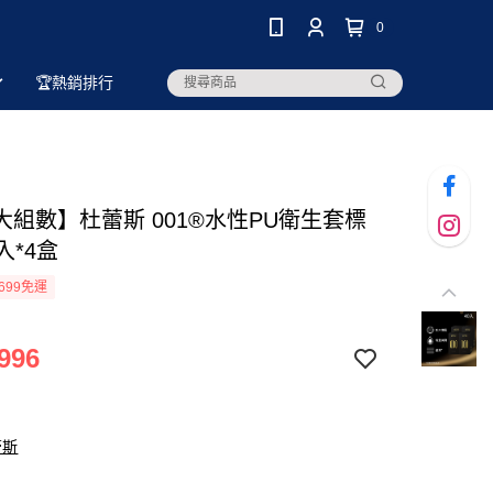
0
🏆熱銷排行
大組數】杜蕾斯 001®水性PU衛生套標
入*4盒
699免運
996
蕾斯