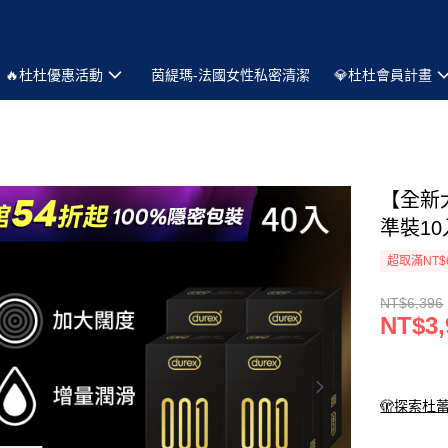
🔥杜杜優惠活動
茵緹瑪-法國女性私密清潔
💎杜杜會員計畫
【全新
準裝10
超取滿NT$
NT$6,396
NT$3,
🫣探索杜