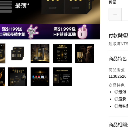
數量
付款與運
超取滿NT$
付款方式
商品特色
信用卡一
商品編號
11382526
超商取貨
商品特色
LINE Pay
◎最薄
◎最潤
Apple Pay
◎無味
悠遊付
大哥付你
商品相關分