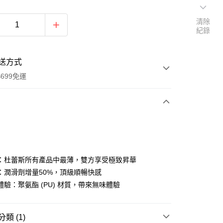
清除
紀錄
送方式
699免運
次付款
付款
：杜蕾斯所有產品中最薄，雙方享受極致昇華
：潤滑劑增量50%，頂級順暢快感
體驗：聚氨酯 (PU) 材質，帶來無味體驗
分期
類 (1)