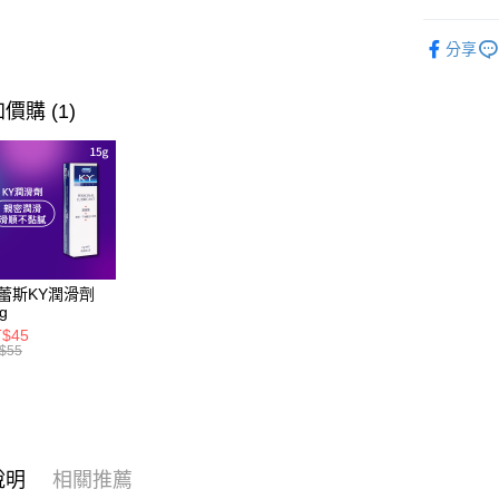
相關說明
【大哥付
⭐本月主打
AFTEE先
1.本服務
分享
2.付款方
相關說明
流程，驗
【關於「A
ATM付款
完成交易
價購 (1)
AFTEE
3.實際核
便利好安
4.訂單成
１．簡單
消。如遇
２．便利
運送方式
無法說明
３．安心
【繳款方
全家取貨
1.分期款
【「AFT
醒簡訊。
每筆NT$6
１．於結帳
2.透過簡
付」結帳
帳／街口支
付款後全
２．訂單
蕾斯KY潤滑劑
３．收到繳
g
每筆NT$6
【注意事
／ATM／
T$45
1.本服務
※ 請注意
$55
7-11取貨
用戶於交
絡購買商品
款買賣價
先享後付
每筆NT$6
2.基於同
※ 交易是
資料（包
是否繳費成
付款後7-1
用，由本
付客戶支
每筆NT$6
3.完整用
說明
相關推薦
【注意事