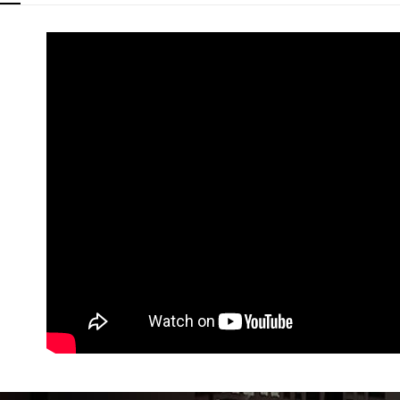
宅配
１．透過由
交易，需
每筆NT$1
求債權轉
２．關於
https://aft
３．未成
「AFTE
任。
４．使用「
即時審查
結果請求
５．嚴禁
形，恩沛
動。