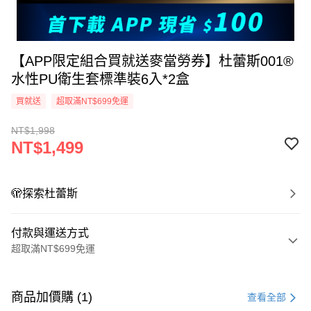
【APP限定組合買就送麥當勞券】杜蕾斯001®
水性PU衛生套標準裝6入*2盒
買就送
超取滿NT$699免運
NT$1,998
NT$1,499
🫣探索杜蕾斯
付款與運送方式
超取滿NT$699免運
付款方式
信用卡一次付款
商品加價購 (1)
查看全部