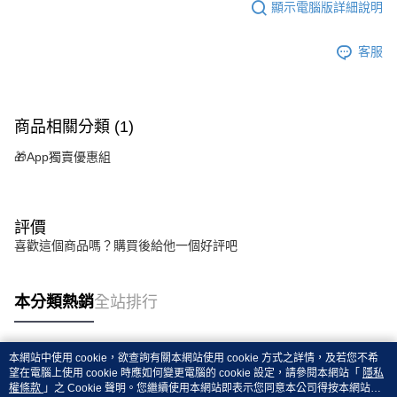
顯示電腦版詳細說明
客服
商品相關分類 (1)
🎁App獨賣優惠組
評價
喜歡這個商品嗎？購買後給他一個好評吧
本分類熱銷
全站排行
本網站中使用 cookie，欲查詢有關本網站使用 cookie 方式之詳情，及若您不希
熱門標籤
望在電腦上使用 cookie 時應如何變更電腦的 cookie 設定，請參閱本網站「
隱私
權條款
」之 Cookie 聲明。您繼續使用本網站即表示您同意本公司得按本網站使