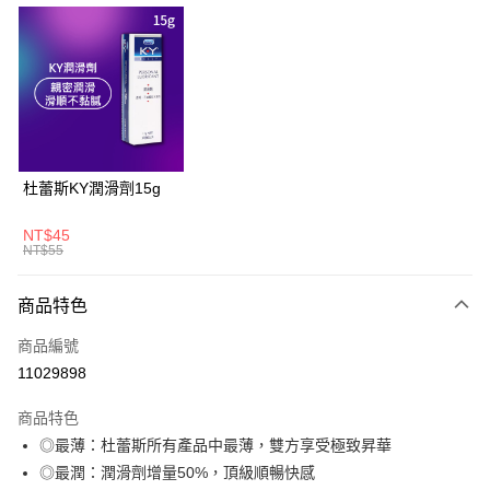
超商取貨付款
LINE Pay
Apple Pay
悠遊付
大哥付你分期
杜蕾斯KY潤滑劑15g
相關說明
【大哥付你分期使用說明】
NT$45
AFTEE先享後付
1.本服務由台灣大哥大提供，台灣大哥大用戶可立即使用無須另外申請。
NT$55
2.付款方式選擇「大哥付你分期」，訂單成立後會自動跳轉到大哥付的交易
相關說明
流程，驗證手機門號後，選擇欲分期的期數、繳款截止日，確認付款後即完
【關於「AFTEE先享後付」】
商品特色
成交易。
ATM付款
AFTEE先享後付是「在收到商品之後才付款」的支付方式。 讓您購物簡單
3.實際核准額度、可分期數及費用金額請依後續交易確認頁面所載為準。
便利好安心！
商品編號
4.訂單成立30分鐘內，如未前往確認交易或遇審核未通過，訂單將自動取
１．簡單：不需註冊會員、不需綁卡、不需儲值。
運送方式
消。如遇「轉專審核」未通過狀況，表示未達大哥付你分期系統評分，恕無
11029898
２．便利：只要手機號碼，簡訊認證，即可結帳。
法說明評估內容。
３．安心：先確認商品／服務後，再付款。
全家取貨付款
【繳款方式說明】
商品特色
1.分期款項不併入電信帳單，「大哥付你分期」於每月結算日後寄送繳費提
每筆NT$60，滿NT$699(含以上)免運費
【「AFTEE先享後付」結帳流程】
◎最薄：杜蕾斯所有產品中最薄，雙方享受極致昇華
醒簡訊。
１．於結帳方式選擇「AFTEE先享後付」後，將跳轉至「AFTEE先享後付」
2.透過簡訊連結打開帳單後，可選擇「超商條碼／台灣大直營門市／銀行轉
◎最潤：潤滑劑增量50%，頂級順暢快感
付款後全家取貨
結帳頁面，進行簡訊認證並確認金額後，即可完成結帳。
帳／街口支付／iPASS MONEY」等通路繳費。