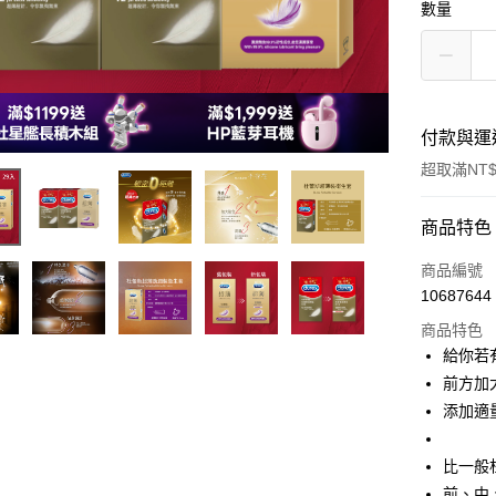
數量
付款與運
超取滿NT$
付款方式
商品特色
信用卡一
商品編號
10687644
超商取貨
商品特色
LINE Pay
給你若
前方加
Apple Pay
添加適
悠遊付
比一般
大哥付你
前、中